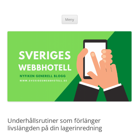
Sverigeswebbhotell.se
Hoppa
Meny
till
innehåll
Underhållsrutiner som förlänger
livslängden på din lagerinredning