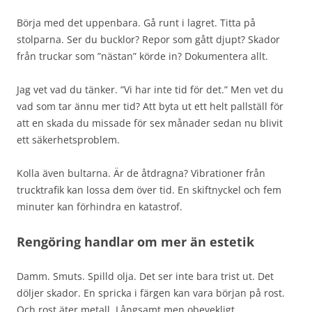
Börja med det uppenbara. Gå runt i lagret. Titta på
stolparna. Ser du bucklor? Repor som gått djupt? Skador
från truckar som ”nästan” körde in? Dokumentera allt.
Jag vet vad du tänker. ”Vi har inte tid för det.” Men vet du
vad som tar ännu mer tid? Att byta ut ett helt pallställ för
att en skada du missade för sex månader sedan nu blivit
ett säkerhetsproblem.
Kolla även bultarna. Är de åtdragna? Vibrationer från
trucktrafik kan lossa dem över tid. En skiftnyckel och fem
minuter kan förhindra en katastrof.
Rengöring handlar om mer än estetik
Damm. Smuts. Spilld olja. Det ser inte bara trist ut. Det
döljer skador. En spricka i färgen kan vara början på rost.
Och rost äter metall. Långsamt men obevekligt.