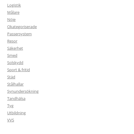
Logistik
Målare
Nöje
Okategoriserade
Passersystem
Resor
Säkerhet
Smed
Solskydd
Sport & fritid
Städ
Stålhallar
Synundersökning
Tandhälsa
Tyg
Utbildning
VVS