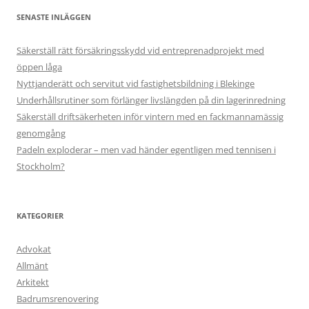
SENASTE INLÄGGEN
Säkerställ rätt försäkringsskydd vid entreprenadprojekt med
öppen låga
Nyttjanderätt och servitut vid fastighetsbildning i Blekinge
Underhållsrutiner som förlänger livslängden på din lagerinredning
Säkerställ driftsäkerheten inför vintern med en fackmannamässig
genomgång
Padeln exploderar – men vad händer egentligen med tennisen i
Stockholm?
KATEGORIER
Advokat
Allmänt
Arkitekt
Badrumsrenovering