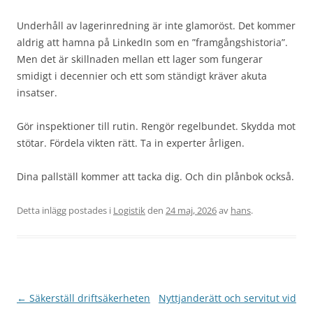
Underhåll av lagerinredning är inte glamoröst. Det kommer
aldrig att hamna på LinkedIn som en ”framgångshistoria”.
Men det är skillnaden mellan ett lager som fungerar
smidigt i decennier och ett som ständigt kräver akuta
insatser.
Gör inspektioner till rutin. Rengör regelbundet. Skydda mot
stötar. Fördela vikten rätt. Ta in experter årligen.
Dina pallställ kommer att tacka dig. Och din plånbok också.
Detta inlägg postades i
Logistik
den
24 maj, 2026
av
hans
.
Inläggsnavigering
←
Säkerställ driftsäkerheten
Nyttjanderätt och servitut vid