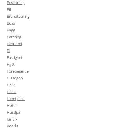
Besiktning
Bil
Brandtätning
Buss
Bygg
Catering
Ekonomi
El
Fastighet
Flytt
Företagande
Glasögon
Golv
Häsla
Hemtjänst
Hotell
Husdjur
Juridik
Kodlås