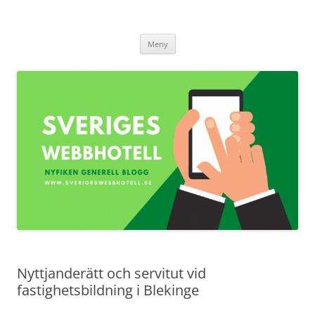
Sverigeswebbhotell.se
Hoppa
Meny
till
innehåll
Nyttjanderätt och servitut vid
fastighetsbildning i Blekinge