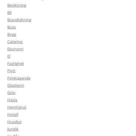
Besiktning
Bil
Brandtätning
Buss
Bygg
Catering
Ekonomi
El
Fastighet
Flytt
Företagande
Glasögon
Golv
Häsla
Hemtjänst
Hotell
Husdjur
Juridik