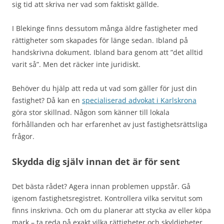
sig tid att skriva ner vad som faktiskt gällde.
I Blekinge finns dessutom många äldre fastigheter med
rättigheter som skapades för länge sedan. Ibland på
handskrivna dokument. Ibland bara genom att ”det alltid
varit så”. Men det räcker inte juridiskt.
Behöver du hjälp att reda ut vad som gäller för just din
fastighet? Då kan en
specialiserad advokat i Karlskrona
göra stor skillnad. Någon som känner till lokala
förhållanden och har erfarenhet av just fastighetsrättsliga
frågor.
Skydda dig själv innan det är för sent
Det bästa rådet? Agera innan problemen uppstår. Gå
igenom fastighetsregistret. Kontrollera vilka servitut som
finns inskrivna. Och om du planerar att stycka av eller köpa
mark – ta reda på exakt vilka rättigheter och skyldigheter