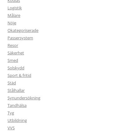
Kodlås
Logistik
Målare
Nöje
Okategoriserade
Passersystem
Resor
Säkerhet
Smed
Solskydd
Sport & fritid
Städ
Stålhallar
Synundersökning
Tandhälsa
Tyg
Utbildning
VVS