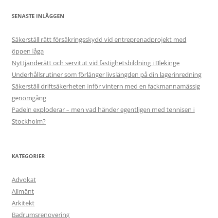
SENASTE INLÄGGEN
Säkerställ rätt försäkringsskydd vid entreprenadprojekt med
öppen låga
Nyttjanderätt och servitut vid fastighetsbildning i Blekinge
Underhållsrutiner som förlänger livslängden på din lagerinredning
Säkerställ driftsäkerheten inför vintern med en fackmannamässig
genomgång
Padeln exploderar – men vad händer egentligen med tennisen i
Stockholm?
KATEGORIER
Advokat
Allmänt
Arkitekt
Badrumsrenovering