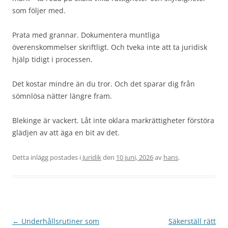
som följer med.
Prata med grannar. Dokumentera muntliga
överenskommelser skriftligt. Och tveka inte att ta juridisk
hjälp tidigt i processen.
Det kostar mindre än du tror. Och det sparar dig från
sömnlösa nätter längre fram.
Blekinge är vackert. Låt inte oklara markrättigheter förstöra
glädjen av att äga en bit av det.
Detta inlägg postades i
Juridik
den
10 juni, 2026
av
hans
.
Inläggsnavigering
←
Underhållsrutiner som
Säkerställ rätt