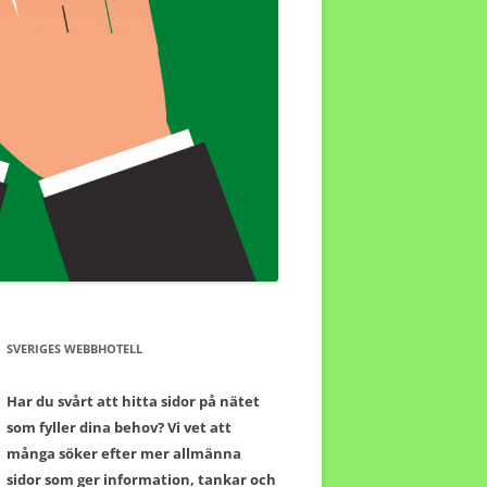
SVERIGES WEBBHOTELL
Har du svårt att hitta sidor på nätet
som fyller dina behov? Vi vet att
många söker efter mer allmänna
sidor som ger information, tankar och