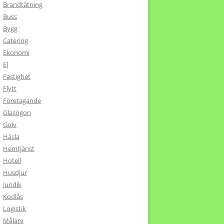
Brandtätning
Buss
Bygg
Catering
Ekonomi
El
Fastighet
Flytt
Företagande
Glasögon
Golv
Häsla
Hemtjänst
Hotell
Husdjur
Juridik
Kodlås
Logistik
Målare