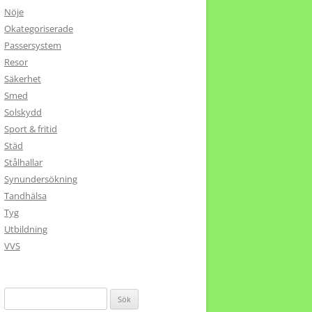
Nöje
Okategoriserade
Passersystem
Resor
Säkerhet
Smed
Solskydd
Sport & fritid
Städ
Stålhallar
Synundersökning
Tandhälsa
Tyg
Utbildning
VVS
Sök
efter: