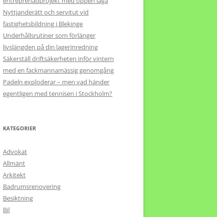
entreprenadprojekt med öppen låga
Nyttjanderätt och servitut vid
fastighetsbildning i Blekinge
Underhållsrutiner som förlänger
livslängden på din lagerinredning
Säkerställ driftsäkerheten inför vintern
med en fackmannamässig genomgång
Padeln exploderar – men vad händer
egentligen med tennisen i Stockholm?
KATEGORIER
Advokat
Allmänt
Arkitekt
Badrumsrenovering
Besiktning
Bil