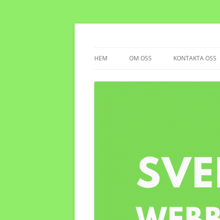
Sverigeswebbhotell
HEM
OM OSS
KONTAKTA OSS