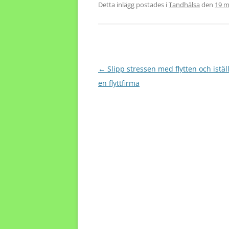
Detta inlägg postades i
Tandhälsa
den
19 m
Inläggsnavigering
←
Slipp stressen med flytten och iställ
en flyttfirma