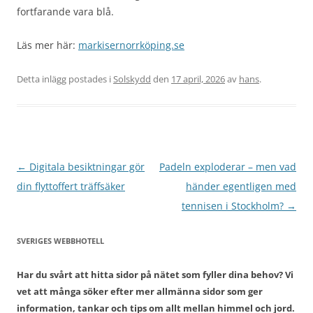
fortfarande vara blå.
Läs mer här:
markisernorrköping.se
Detta inlägg postades i
Solskydd
den
17 april, 2026
av
hans
.
Inläggsnavigering
←
Digitala besiktningar gör
Padeln exploderar – men vad
din flyttoffert träffsäker
händer egentligen med
tennisen i Stockholm?
→
SVERIGES WEBBHOTELL
Har du svårt att hitta sidor på nätet som fyller dina behov? Vi
vet att många söker efter mer allmänna sidor som ger
information, tankar och tips om allt mellan himmel och jord.