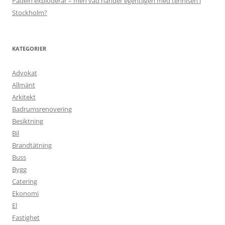
Padeln exploderar – men vad händer egentligen med tennisen i
Stockholm?
KATEGORIER
Advokat
Allmänt
Arkitekt
Badrumsrenovering
Besiktning
Bil
Brandtätning
Buss
Bygg
Catering
Ekonomi
El
Fastighet