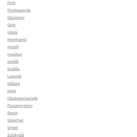
Flytt
Företagande
Glasögon
Golv
Häsla
Hemtjänst
Hotell
Husdjur
Juridik
Kodlås
Logistik
Målare
Nöje
Okategoriserade
Passersystem
Resor
Säkerhet
Smed
Solskydd