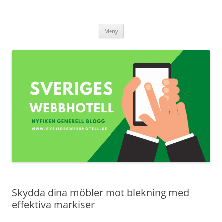
Sverigeswebbhotell.se
Hoppa
Meny
till
innehåll
Skydda dina möbler mot blekning med
effektiva markiser