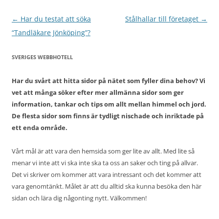
Inläggsnavigering
←
Har du testat att söka
Stålhallar till företaget
→
“Tandläkare Jönköping”?
SVERIGES WEBBHOTELL
Har du svårt att hitta sidor på nätet som fyller dina behov? Vi
vet att många söker efter mer allmänna sidor som ger
information, tankar och tips om allt mellan himmel och jord.
De flesta sidor som finns är tydligt nischade och inriktade på
ett enda område.
Vårt mål är att vara den hemsida som ger lite av allt. Med lite så
menar vi inte att vi ska inte ska ta oss an saker och ting på allvar.
Det vi skriver om kommer att vara intressant och det kommer att
vara genomtänkt. Målet är att du alltid ska kunna besöka den här
sidan och lära dig någonting nytt. Välkommen!