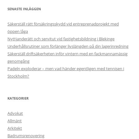
SENASTE INLÄGGEN
Säkerställ rätt försäkringsskydd vid entreprenadprojekt med
öppen låga
Nyttjanderätt och servitut vid fastighetsbildning i Blekinge
Underhållsrutiner som förlänger livslängden på din lagerinredning
Säkerställ driftsäkerheten inför vintern med en fackmannamässig
genomgång
Padeln exploderar – men vad händer egentligen med tennisen i
Stockholm?
KATEGORIER
Advokat
Allmänt
Arkitekt
Badrumsrenovering