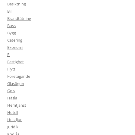
Besiktning
Bil
Brandtätning
Buss
Bygg
Catering
Ekonomi
El
Fastighet
Flytt
Företagande
Glasögon
Golv
Häsla
Hemtjänst
Hotell
Husdjur
Juridik
Kodlås