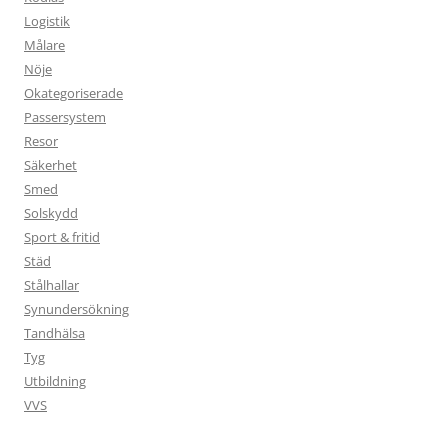
Logistik
Målare
Nöje
Okategoriserade
Passersystem
Resor
Säkerhet
Smed
Solskydd
Sport & fritid
Städ
Stålhallar
Synundersökning
Tandhälsa
Tyg
Utbildning
VVS