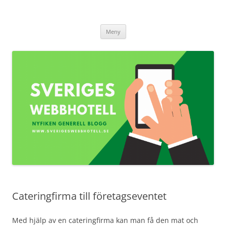
Sverigeswebbhotell.se
Hoppa
Meny
till
innehåll
Cateringfirma till företagseventet
Med hjälp av en cateringfirma kan man få den mat och